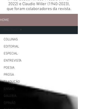
2022)
e Claudio Willer
(1940-2023)
,
que foram colaboradores da revista.
HOME
COLUNAS
COLUNAS
EDITORIAL
ESPECIAL
ENTREVISTA
POESIA
PROSA
TRADUÇÃO
ENSAIO
GALERIA
OPINIÃO