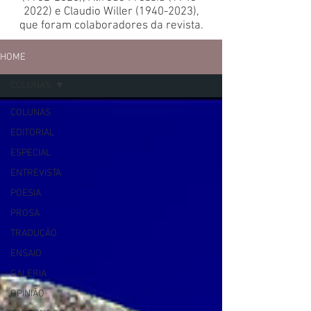
2022)
e Claudio Willer
(1940-2023)
,
que foram colaboradores da revista.
HOME
COLUNAS
COLUNAS
EDITORIAL
ESPECIAL
ENTREVISTA
POESIA
PROSA
TRADUÇÃO
ENSAIO
GALERIA
OPINIÃO