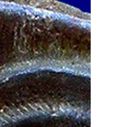
CADERNOS
DA
PALESTINA
VOLUME 5
NÚMERO 1 -
2020
VOLUME 5
NÚMERO 2 -
2020
VOLUME 6
NÚMERO 1 -
2021
VOLUME 7
NÚMERO 1 -
2022
VOLUME 8
NÚMERO 1 -
2023
VOLUME 9