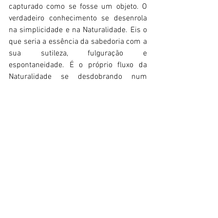
capturado como se fosse um objeto. O 
verdadeiro conhecimento se desenrola 
na simplicidade e na Naturalidade. Eis o 
que seria a essência da sabedoria com a 
sua sutileza, fulguração e 
espontaneidade. É o próprio fluxo da 
Naturalidade se desdobrando num 
movimento indizível, onde não há mais 
pressuposições de nossa mente, onde o 
mundo se revela para nós com 
profundidade, harmonia, beleza e 
esplendor.
Chiu Yi Chih
 (邱奕智) é chinês nascido 
em Taiwan e naturalizado brasileiro, 
professor de filosofia taoísta e de 