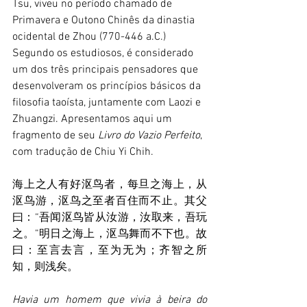
Tsu, viveu no período chamado de 
Primavera e Outono Chinês da dinastia 
ocidental de Zhou (770-446 a.C.) 
Segundo os estudiosos, é considerado 
um dos três principais pensadores que 
desenvolveram os princípios básicos da 
filosofia taoísta, juntamente com Laozi e 
Zhuangzi. Apresentamos aqui um 
fragmento de seu 
Livro do Vazio Perfeito
, 
com tradução de Chiu Yi Chih.
海上之人有好沤鸟者，每旦之海上，从
沤鸟游，沤鸟之至者百住而不止。其父
曰：“吾闻沤鸟皆从汝游，汝取来，吾玩
之。”明日之海上，沤鸟舞而不下也。故
曰：至言去言，至为无为；齐智之所
知，则浅矣。
Havia um homem que vivia à beira do 