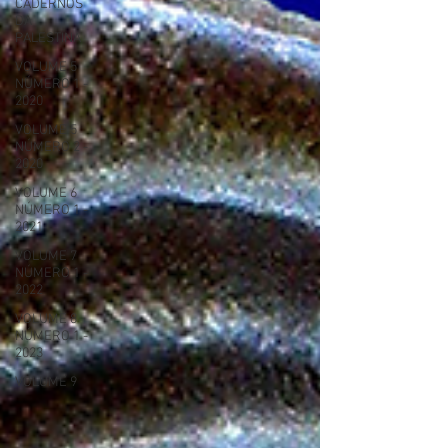
CADERNOS
DA
PALESTINA
VOLUME 5
NÚMERO 1 -
2020
VOLUME 5
NÚMERO 2 -
2020
VOLUME 6
NÚMERO 1 -
2021
VOLUME 7
NÚMERO 1 -
2022
VOLUME 8
NÚMERO 1 -
2023
VOLUME 9