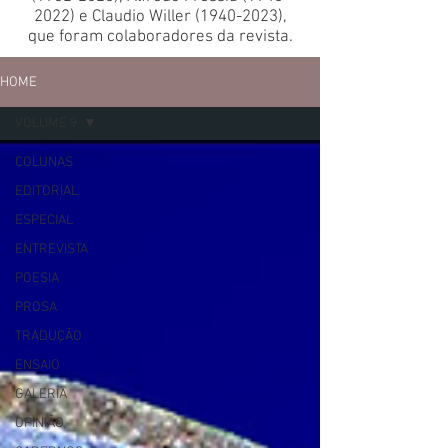
2022)
e Claudio Willer
(1940-2023)
,
que foram colaboradores da revista.
HOME
VOLUME 9
COLUNAS
EDITORIAL
ESPECIAL
ENTREVISTA
POESIA
PROSA
TRADUÇÃO
ENSAIO
GALERIA
OPINIÃO