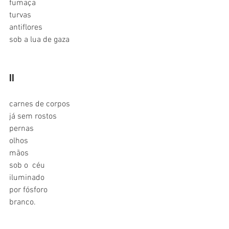
fumaça
turvas 
antiflores
sob a lua de gaza
II
carnes de corpos
já sem rostos 
pernas
olhos
mãos
sob o  céu 
iluminado
por fósforo 
branco.