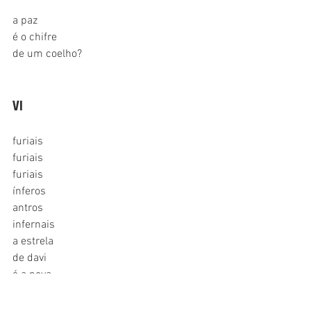
a paz
é o chifre
de um coelho?
VI
furiais
furiais
furiais
ínferos 
antros 
infernais
a estrela 
de davi
é a nova
suástica.  
hitler