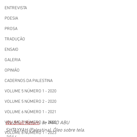
ENTREVISTA
POESIA
PROSA
TRADUÇÃO
ENSAIO
GALERIA
OPINIÃO
CADERNOS DA PALESTINA
VOLUME 5 NÚMERO 1 - 2020
VOLUME 5 NÚMERO 2 - 2020
VOLUME 6 NÚMERO 1 - 2021
We Shall Return
, de IMAD ABU 
VOLUME 7 NÚMERO 1 - 2022
SHTAYYAH (Palestina). Óleo sobre tela. 
VOLUME 8 NÚMERO 1 - 2023