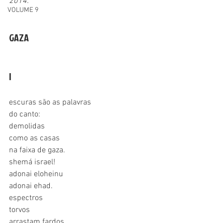
2014.
VOLUME 9
GAZA
I
escuras são as palavras
do canto:
demolidas
como as casas
na faixa de gaza. 
shemá israel!
adonai eloheinu
adonai ehad.
espectros 
torvos
arrastam fardos