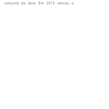
conjunto da obra. Em 2015 venceu o 
Prémio Oceanos de Literatura em Língua 
Portuguesa
. Em 2020, recebeu o Prêmio 
Ezequiel Martínez Estrada
, conferido pela 
prestigiosa 
Casa de las Américas
.
Silviano Santiago
Rodrigo Garcia Lopes
ENSAIO
VOLUME 5 NÚMERO 2 - 2020
Ver tudo
Posts recentes