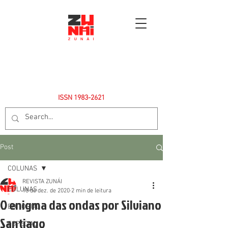
ISSN
1983-2621
Post
COLUNAS
REVISTA ZUNÁI
COLUNAS
18 de dez. de 2020
2 min de leitura
O enigma das ondas por Silviano
EDITORIAL
Santiago
ESPECIAL