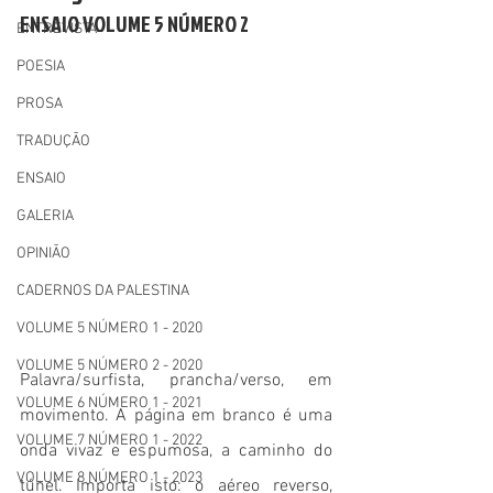
ENSAIO VOLUME 5 NÚMERO 2
ENTREVISTA
POESIA
PROSA
TRADUÇÃO
ENSAIO
GALERIA
OPINIÃO
CADERNOS DA PALESTINA
VOLUME 5 NÚMERO 1 - 2020
VOLUME 5 NÚMERO 2 - 2020
Palavra/surfista, prancha/verso, em 
VOLUME 6 NÚMERO 1 - 2021
movimento. A página em branco é uma 
VOLUME 7 NÚMERO 1 - 2022
onda vivaz e espumosa, a caminho do 
VOLUME 8 NÚMERO 1 - 2023
túnel. Importa isto: o aéreo reverso, 