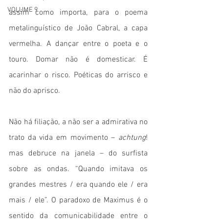
VOLUME 9
assim como importa, para o poema 
metalinguístico de João Cabral, a capa 
vermelha. A dançar entre o poeta e o 
touro. Domar não é domesticar. É 
acarinhar o risco. Poéticas do arrisco e 
não do aprisco.
Não há filiação, a não ser a admirativa no 
trato da vida em movimento – 
achtung
! 
mas debruce na janela – do surfista 
sobre as ondas. “Quando imitava os 
grandes mestres / era quando ele / era 
mais / ele”. O paradoxo de Maximus é o 
sentido da comunicabilidade entre o 