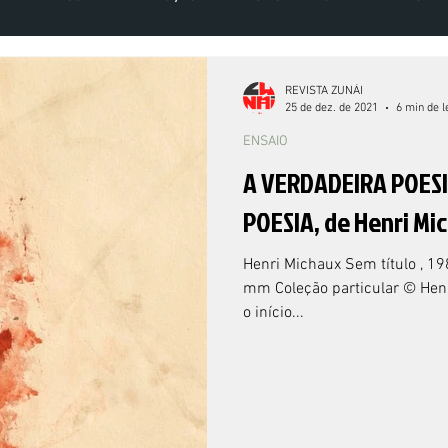
VOLUME 5 NÚMERO 2 - 2020
VOLUME 6 NÚMERO 1 - 2021
VOLU
REVISTA ZUNÁI
25 de dez. de 2021
6 min de l
ENSAIO
A VERDADEIRA POESI
POESIA, de Henri Mic
Henri Michaux Sem título , 1
mm Coleção particular © Henr
o início...