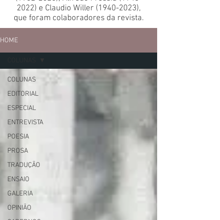
2022)
e Claudio Willer
(1940-2023)
,
que foram colaboradores da revista.
HOME
COLUNAS
COLUNAS
EDITORIAL
ESPECIAL
ENTREVISTA
POESIA
PROSA
TRADUÇÃO
ENSAIO
GALERIA
OPINIÃO