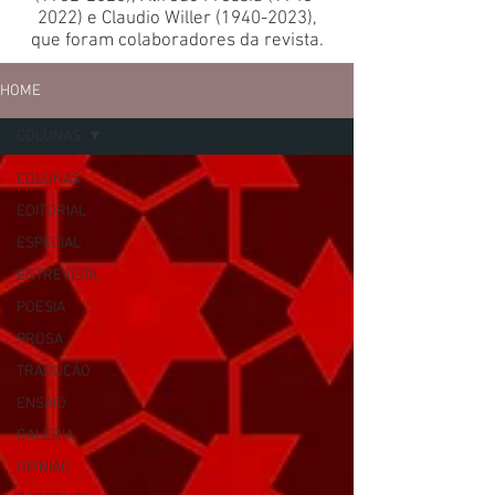
2022)
e Claudio Willer
(1940-2023)
,
que foram colaboradores da revista.
HOME
COLUNAS
COLUNAS
EDITORIAL
ESPECIAL
ENTREVISTA
POESIA
PROSA
TRADUÇÃO
ENSAIO
GALERIA
OPINIÃO