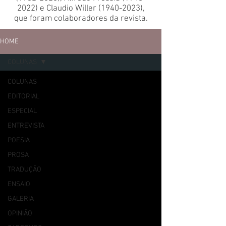
2022)
e Claudio Willer
(1940-2023)
,
que foram colaboradores da revista.
HOME
COLUNAS
COLUNAS
EDITORIAL
ESPECIAL
ENTREVISTA
POESIA
PROSA
TRADUÇÃO
ENSAIO
GALERIA
OPINIÃO