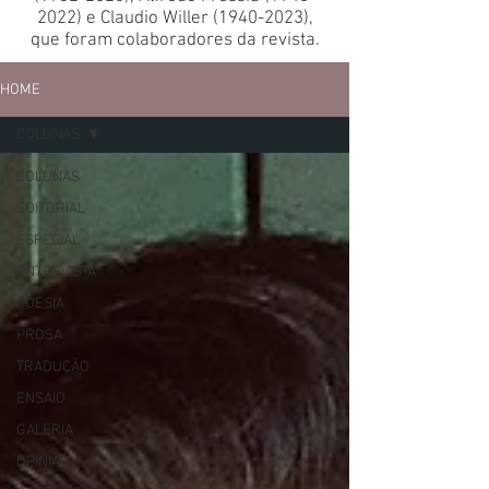
2022)
e Claudio Willer
(1940-2023)
,
que foram colaboradores da revista.
HOME
COLUNAS
COLUNAS
EDITORIAL
ESPECIAL
ENTREVISTA
POESIA
PROSA
TRADUÇÃO
ENSAIO
GALERIA
OPINIÃO