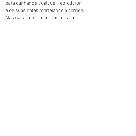
para ganhar de qualquer reprodutor
e de suas notas martelando a corrida...
Mas nada conto aqui e ouço calado 
quem pede a ti
a inteligência de tuas pernas.
Traduções: 
Aurora Bernardini
Alessandro Niero
, nascido em San 
Bonifacio, Verona,em 1968, leciona 
literatura russa na Universidade de 
Bolonha. Começou a publicar seus 
poemas com a
 plaquette Tendente a 1
(Verona, Colpo di Fulmine, 1996; 
apresentação de Milo De Angelis),ela 
constou,depois, junto com outros 