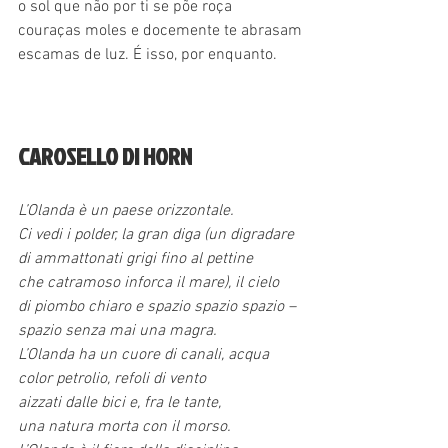
o sol que não por ti se põe roça
couraças moles e docemente te abrasam
escamas de luz. É isso, por enquanto.
CAROSELLO DI HORN
L’Olanda è un paese orizzontale.
Ci vedi i polder, la gran diga (un digradare
di ammattonati grigi fino al pettine
che catramoso inforca il mare), il cielo
di piombo chiaro e spazio spazio spazio –
spazio senza mai una magra.
L’Olanda ha un cuore di canali, acqua
color petrolio, refoli di vento
aizzati dalle bici e, fra le tante,
una natura morta con il morso.