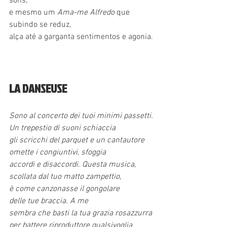
sons,
e mesmo um 
Ama-me Alfredo
 que 
subindo se reduz,
alça até a garganta sentimentos e agonia.
LA DANSEUSE
Sono al concerto dei tuoi minimi passetti.
Un trepestio di suoni schiaccia
gli scricchi del parquet e un cantautore
omette i congiuntivi, sfoggia
accordi e disaccordi. Questa musica,
scollata dal tuo matto zampettio,
è come canzonasse il gongolare
delle tue braccia. A me
sembra che basti la tua grazia rosazzurra
per battere riproduttore qualsivoglia