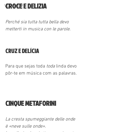
CROCE E DELIZIA
VOLUME 9
Perché sia tutta tutta bella devo
metterti in musica con le parole.
CRUZ E DELÍCIA
Para que sejas toda 
toda 
linda devo
pôr-te em música com as palavras.
CINQUE METAFORINI
La cresta spumeggiante delle onde
è «neve sulle onde».