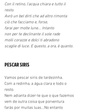
Con il retino, l’acqua chiara e tutto il 
resto.
Avrò un bel dirti che ad altro rimonta
ciò che facciamo e, forse,
farai per molte lune... Intanto
non per te declinante il sole rade
molli corazze e dolci ti abradono
scaglie di luce. E questo, a ora, è quanto.
PESCAR SIRIS
Vamos pescar siris de tardezinha.
Com a redinha, a água clara e todo o 
resto.
Nem adianta dizer-te que o que fazemos
vem de outra coisa que porventura
farás por muitas luas...No entanto