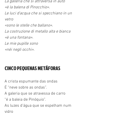
La galleria che si attraversa in auto
«è la balena di Pinocchio».
Le luci d’acqua che si specchiano in un 
vetro
«sono le stelle che ballano».
La costruzione di metallo alta e bianca
«è una fontana».
Le mie pupille sono
«nèi negli occhi».
CINCO PEQUENAS METÁFORAS
A crista espumante das ondas
É “neve sobre as ondas”.
A galeria que se atravessa de carro 
“é a baleia de Pinóquio”.
As luzes d’água que se espelham num 
vidro