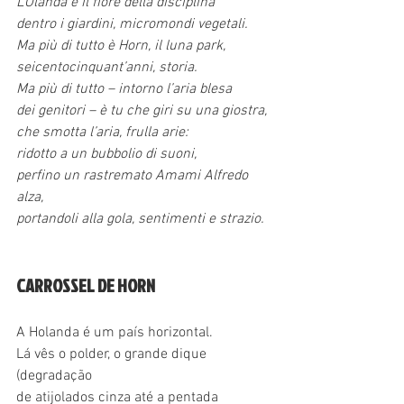
L’Olanda è il fiore della disciplina
dentro i giardini, micromondi vegetali.
Ma più di tutto è Horn, il luna park,
seicentocinquant’anni, storia.
Ma più di tutto – intorno l’aria blesa
dei genitori – è tu che giri su una giostra,
che smotta l’aria, frulla arie:
ridotto a un bubbolio di suoni,
perfino un rastremato Amami Alfredo 
alza,
portandoli alla gola, sentimenti e strazio.
CARROSSEL DE HORN
A Holanda é um país horizontal.
Lá vês o polder, o grande dique 
(degradação
de atijolados cinza até a pentada