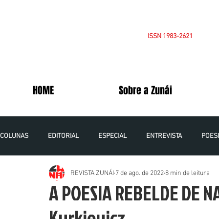
ISSN 1983-2621
HOME
Sobre a Zunái
COLUNAS
EDITORIAL
ESPECIAL
ENTREVISTA
POES
REVISTA ZUNÁI
7 de ago. de 2022
8 min de leitura
OPINIÃO
CADERNOS DA PALESTINA
VOLUME 5 NÚMERO 1
A POESIA REBELDE DE N
Kurkievicz
VOLUME 6 NÚMERO 1 - 2021
VOLUME 7 NÚMERO 1 - 2022