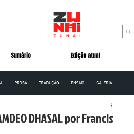
Sumário
Edição atual
IA
PROSA
TRADUÇÃO
ENSAIO
GALERIA
 - 2020
VOLUME 5 NÚMERO 2 - 2020
AMDEO DHASAL por Francis
VOLUME 8 NÚMERO 1 - 2023
VOLUME 9