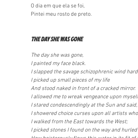
O dia em que ela se foi,
Pintei meu rosto de preto.
THE DAY SHE WAS GONE
The day she was gone,
I painted my face black.
I slapped the savage schizophrenic wind hard i
I picked up small pieces of my life
And stood naked in front of a cracked mirror.
I allowed me to wreak vengeance upon myself
I stared condescendingly at the Sun and said, 
I showered choice curses upon all artists wh
I walked from the East towards the West;
I picked stones I found on the way and hurled