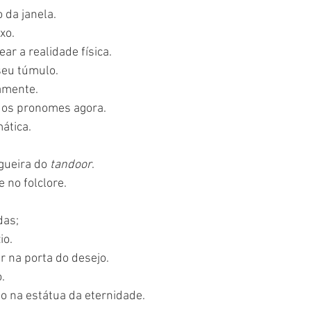
 da janela.
xo.
r a realidade física.
eu túmulo.
amente.
 os pronomes agora.
ática.
gueira do 
tandoor
.
 no folclore.
das;
io.
 na porta do desejo.
.
 na estátua da eternidade.