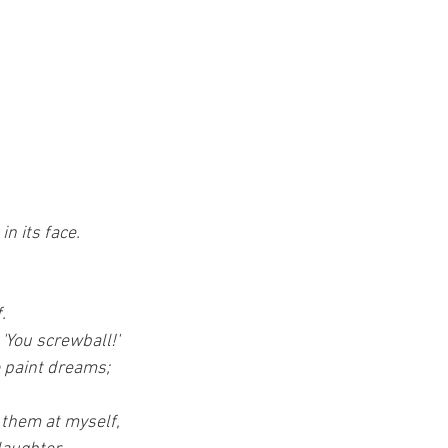
n its face.
.
'You screwball!'
o paint dreams;
 them at myself,