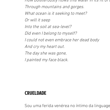
How boisterously flows this water in its fit of
Through mountains and gorges.
What ocean is it seeking to meet?
Or will it seep
Into the soil at sea-level?
Did even I belong to myself?
I could not even embrace her dead body
And cry my heart out.
The day she was gone,
I painted my face black.
CRUELDADE
Sou uma ferida venérea no íntimo da linguag