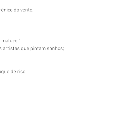
rênico do vento.
 maluco!'
s artistas que pintam sonhos;
,
que de riso