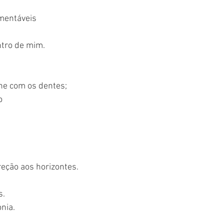
amentáveis
ntro de mim.
ne com os dentes;
o
reção aos horizontes.
s.
nia.