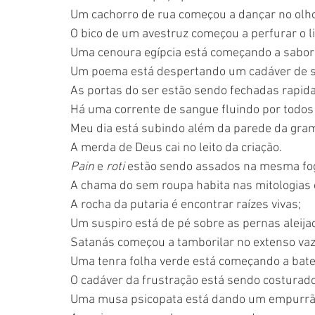
Um cachorro de rua começou a dançar no olho
O bico de um avestruz começou a perfurar o li
Uma cenoura egípcia está começando a saborea
Um poema está despertando um cadáver de s
As portas do ser estão sendo fechadas rapid
Há uma corrente de sangue fluindo por todos
Meu dia está subindo além da parede da gram
A merda de Deus cai no leito da criação.
Pain
 e 
roti
 estão sendo assados ​​na mesma fo
A chama do sem roupa habita nas mitologias e
A rocha da putaria é encontrar raízes vivas;
Um suspiro está de pé sobre as pernas aleija
Satanás começou a tamborilar no extenso vaz
Uma tenra folha verde está começando a bater
O cadáver da frustração está sendo costurado
Uma musa psicopata está dando um empurrão