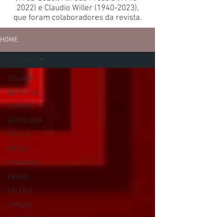
2022)
e Claudio Willer
(1940-2023)
,
que foram colaboradores da revista.
HOME
COLUNAS
COLUNAS
EDITORIAL
ESPECIAL
ENTREVISTA
POESIA
PROSA
TRADUÇÃO
ENSAIO
GALERIA
OPINIÃO