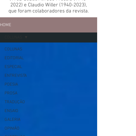
2022)
e Claudio Willer
(1940-2023)
,
que foram colaboradores da revista.
HOME
COLUNAS
COLUNAS
EDITORIAL
ESPECIAL
ENTREVISTA
POESIA
PROSA
TRADUÇÃO
ENSAIO
GALERIA
OPINIÃO