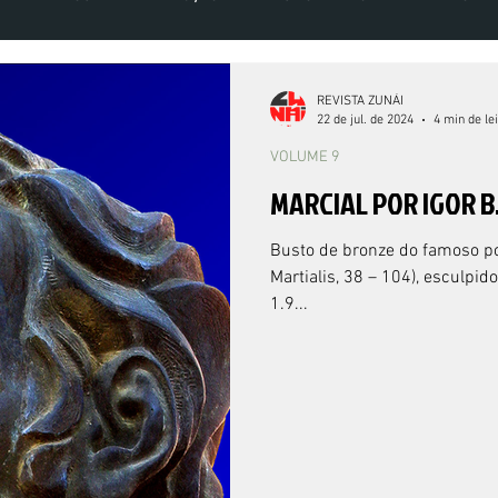
VOLUME 5 NÚMERO 2 - 2020
VOLUME 6 NÚMERO 1 - 2021
VOLU
REVISTA ZUNÁI
22 de jul. de 2024
4 min de le
VOLUME 9
MARCIAL POR IGOR B
Busto de bronze do famoso po
Martialis, 38 – 104), esculpi
1.9...