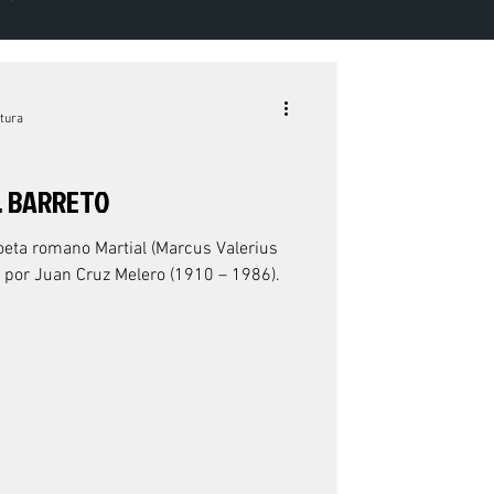
ME 7 NÚMERO 1 - 2022
itura
. BARRETO
eta romano Martial (Marcus Valerius
do por Juan Cruz Melero (1910 – 1986).