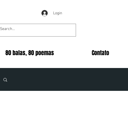
Login
80 balas, 80 poemas
Contato