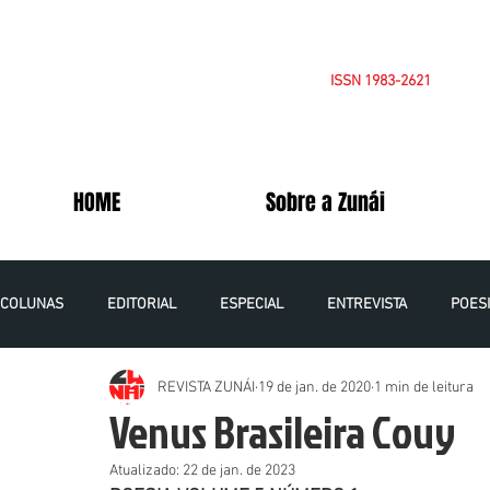
ISSN 1983-2621
HOME
Sobre a Zunái
COLUNAS
EDITORIAL
ESPECIAL
ENTREVISTA
POES
REVISTA ZUNÁI
19 de jan. de 2020
1 min de leitura
OPINIÃO
CADERNOS DA PALESTINA
VOLUME 5 NÚMERO 1
Venus Brasileira Couy
Atualizado:
22 de jan. de 2023
VOLUME 6 NÚMERO 1 - 2021
VOLUME 7 NÚMERO 1 - 2022