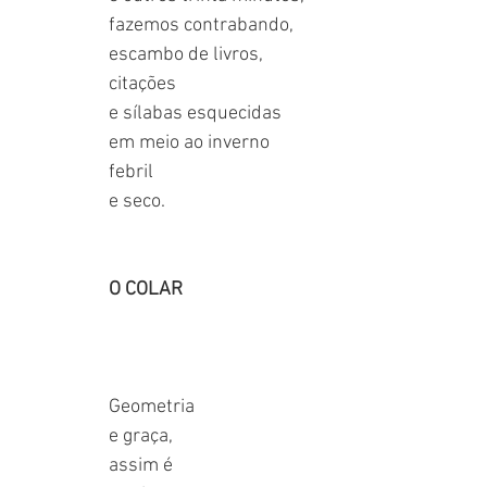
fazemos contrabando,
escambo de livros,
citações
e sílabas esquecidas
em meio ao inverno
febril
e seco.
O COLAR
Geometria
e graça,
assim é