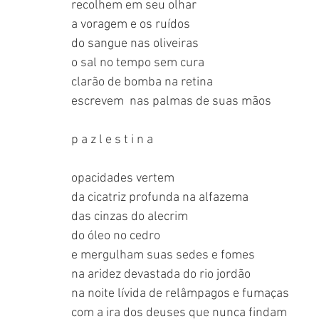
recolhem em seu olhar
a voragem e os ruídos
do sangue nas oliveiras
o sal no tempo sem cura
clarão de bomba na retina
escrevem  nas palmas de suas mãos
p a z l e s t i n a
opacidades vertem
da cicatriz profunda na alfazema
das cinzas do alecrim
do óleo no cedro
e mergulham suas sedes e fomes
na aridez devastada do rio jordão
na noite lívida de relâmpagos e fumaças
com a ira dos deuses que nunca findam