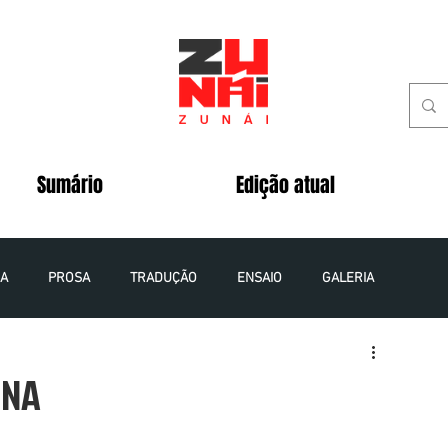
Sumário
Edição atual
IA
PROSA
TRADUÇÃO
ENSAIO
GALERIA
 - 2020
VOLUME 5 NÚMERO 2 - 2020
INA
VOLUME 8 NÚMERO 1 - 2023
VOLUME 9