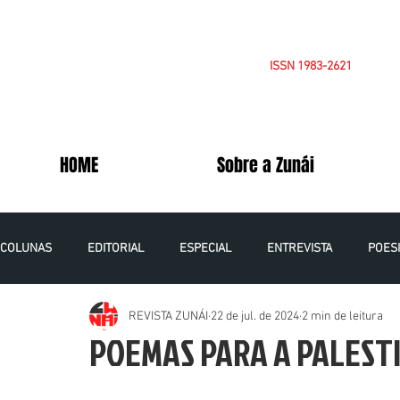
ISSN 1983-2621
HOME
Sobre a Zunái
COLUNAS
EDITORIAL
ESPECIAL
ENTREVISTA
POES
REVISTA ZUNÁI
22 de jul. de 2024
2 min de leitura
OPINIÃO
CADERNOS DA PALESTINA
VOLUME 5 NÚMERO 1
POEMAS PARA A PALEST
VOLUME 6 NÚMERO 1 - 2021
VOLUME 7 NÚMERO 1 - 2022