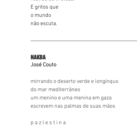
E gritos que
o mundo
não escuta.
NAKBA
José Couto
mirrando o deserto verde e longínquo
do mar mediterrâneo
um menino e uma menina em gaza
escrevem nas palmas de suas mãos
p a z l e s t i n a