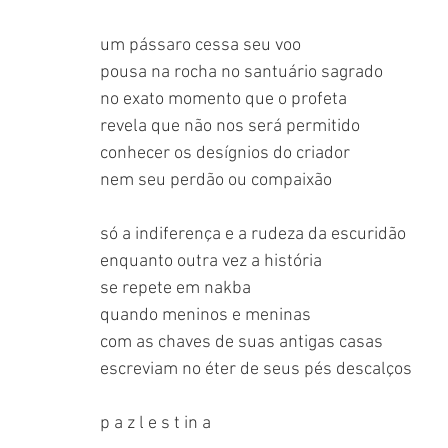
um pássaro cessa seu voo
pousa na rocha no santuário sagrado
no exato momento que o profeta
revela que não nos será permitido
conhecer os desígnios do criador
nem seu perdão ou compaixão
só a indiferença e a rudeza da escuridão
enquanto outra vez a história
se repete em nakba
quando meninos e meninas
com as chaves de suas antigas casas
escreviam no éter de seus pés descalços
p a z l e s t in a