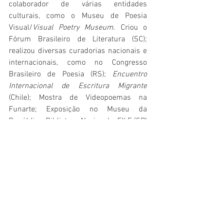
colaborador de várias entidades 
culturais, como o Museu de Poesia 
Visual/
Visual Poetry Museum
. Criou o 
Fórum Brasileiro de Literatura (SC); 
realizou diversas curadorias nacionais e 
internacionais, como no Congresso 
Brasileiro de Poesia (RS);
 Encuentro 
Internacional de Escritura Migrante
(Chile); Mostra de Videopoemas na 
Funarte; Exposição no Museu da 
República, Biblioteca Nacional e FILE (SP) 
entre muitas outras atividades.
Mostra de Poesia Visual
Tchello d’Barros
GALERIA
VOLUME 7 NÚMERO 1 - 2022