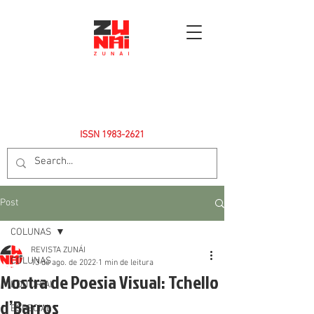
ISSN
1983-2621
Post
COLUNAS
REVISTA ZUNÁI
COLUNAS
13 de ago. de 2022
1 min de leitura
Mostra de Poesia Visual: Tchello
EDITORIAL
d’Barros
ESPECIAL