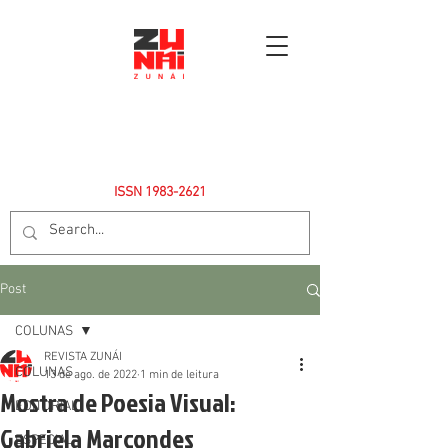
ISSN
1983-2621
Post
COLUNAS
REVISTA ZUNÁI
COLUNAS
13 de ago. de 2022
1 min de leitura
Mostra de Poesia Visual:
EDITORIAL
Gabriela Marcondes
ESPECIAL