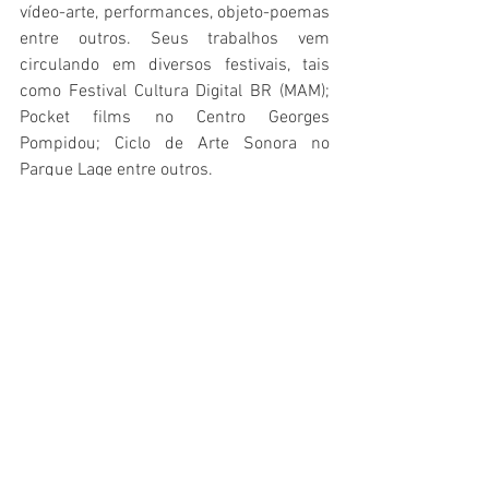
vídeo-arte, performances, objeto-poemas 
entre outros. Seus trabalhos vem 
circulando em diversos festivais, tais 
como Festival Cultura Digital BR (MAM); 
Pocket films no Centro Georges 
Pompidou; Ciclo de Arte Sonora no 
Parque Lage entre outros.
Mostra de Poesia Visual
Gabriela Marcondes
GALERIA
VOLUME 7 NÚMERO 1 - 2022
Ver tudo
Posts recentes