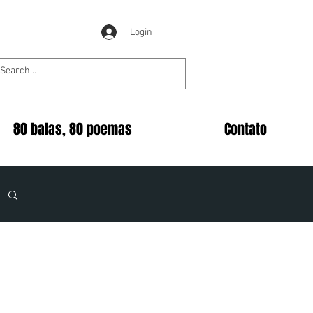
Login
80 balas, 80 poemas
Contato