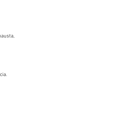
xausta,
cia.