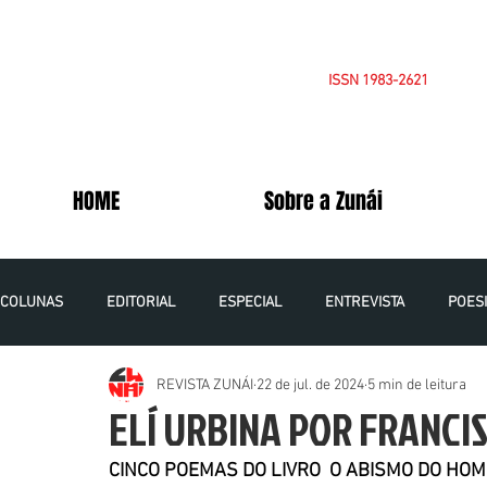
ISSN 1983-2621
HOME
Sobre a Zunái
COLUNAS
EDITORIAL
ESPECIAL
ENTREVISTA
POES
REVISTA ZUNÁI
22 de jul. de 2024
5 min de leitura
OPINIÃO
CADERNOS DA PALESTINA
VOLUME 5 NÚMERO 1
ELÍ URBINA POR FRANCI
CINCO POEMAS DO LIVRO  O ABISMO DO HOM
VOLUME 6 NÚMERO 1 - 2021
VOLUME 7 NÚMERO 1 - 2022