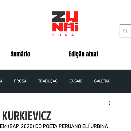
Sumário
Edição atual
IA
PROSA
TRADUÇÃO
ENSAIO
GALERIA
 - 2020
VOLUME 5 NÚMERO 2 - 2020
S KURKIEVICZ
EM (BAP, 2020) DO POETA PERUANO ELÍ URBINA
VOLUME 8 NÚMERO 1 - 2023
VOLUME 9