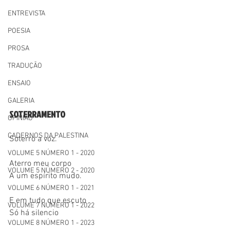
ENTREVISTA
POESIA
PROSA
TRADUÇÃO
ENSAIO
GALERIA
SOTERRAMENTO
OPINIÃO
CADERNOS DA PALESTINA
Soterro a voz.
VOLUME 5 NÚMERO 1 - 2020
Aterro meu corpo
VOLUME 5 NÚMERO 2 - 2020
A um espírito mudo.
VOLUME 6 NÚMERO 1 - 2021
E em tudo que escuto
VOLUME 7 NÚMERO 1 - 2022
Só há silencio
VOLUME 8 NÚMERO 1 - 2023