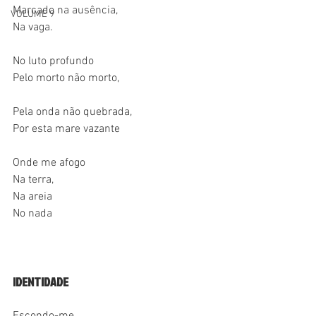
Marcado na ausência,
VOLUME 9
Na vaga.
No luto profundo
Pelo morto não morto,
Pela onda não quebrada,
Por esta mare vazante
Onde me afogo
Na terra,
Na areia
No nada
IDENTIDADE
Escondo-me