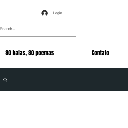
Login
80 balas, 80 poemas
Contato