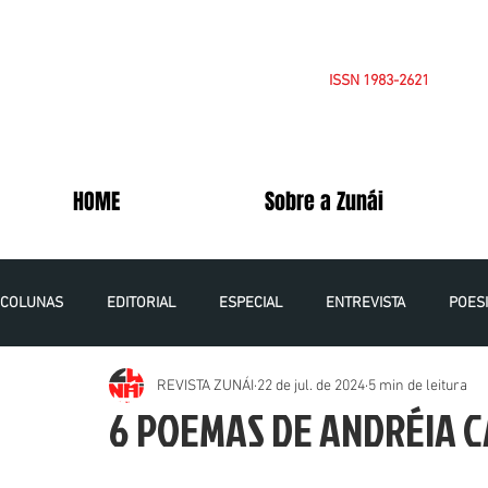
ISSN 1983-2621
HOME
Sobre a Zunái
COLUNAS
EDITORIAL
ESPECIAL
ENTREVISTA
POES
REVISTA ZUNÁI
22 de jul. de 2024
5 min de leitura
OPINIÃO
CADERNOS DA PALESTINA
VOLUME 5 NÚMERO 1
6 POEMAS DE ANDRÉIA 
VOLUME 6 NÚMERO 1 - 2021
VOLUME 7 NÚMERO 1 - 2022