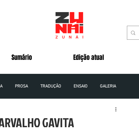
Sumário
Edição atual
IA
PROSA
TRADUÇÃO
ENSAIO
GALERIA
 - 2020
VOLUME 5 NÚMERO 2 - 2020
CARVALHO GAVITA
VOLUME 8 NÚMERO 1 - 2023
VOLUME 9