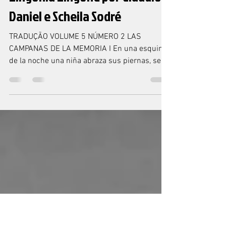
18 de dez. de 2020
5 min de leitura
TRADUÇÃO
Zingonia Zingone por Claudio
Daniel e Scheila Sodré
TRADUÇÃO VOLUME 5 NÚMERO 2 LAS
CAMPANAS DE LA MEMORIA I En una esquina
de la noche una niña abraza sus piernas, se
balancea en trance y...