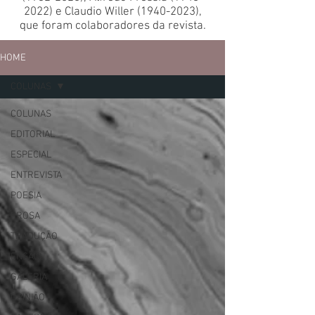
2022)
e Claudio Willer
(1940-2023)
,
que foram colaboradores da revista.
HOME
COLUNAS
COLUNAS
EDITORIAL
ESPECIAL
ENTREVISTA
POESIA
PROSA
TRADUÇÃO
ENSAIO
GALERIA
OPINIÃO