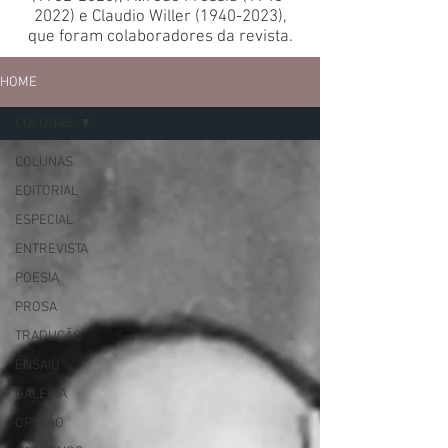
2022)
e Claudio Willer
(1940-2023)
,
que foram colaboradores da revista.
HOME
COLUNAS
COLUNAS
EDITORIAL
ESPECIAL
ENTREVISTA
POESIA
PROSA
TRADUÇÃO
ENSAIO
GALERIA
OPINIÃO