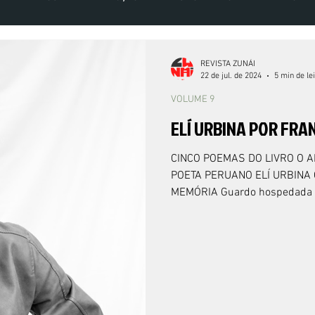
VOLUME 5 NÚMERO 2 - 2020
VOLUME 6 NÚMERO 1 - 2021
VOLU
REVISTA ZUNÁI
22 de jul. de 2024
5 min de le
VOLUME 9
ELÍ URBINA POR FRA
CINCO POEMAS DO LIVRO O ABISMO DO HOMEM (BAP, 2020) DO
POETA PERUANO ELÍ URBIN
MEMÓRIA Guardo hospedada 