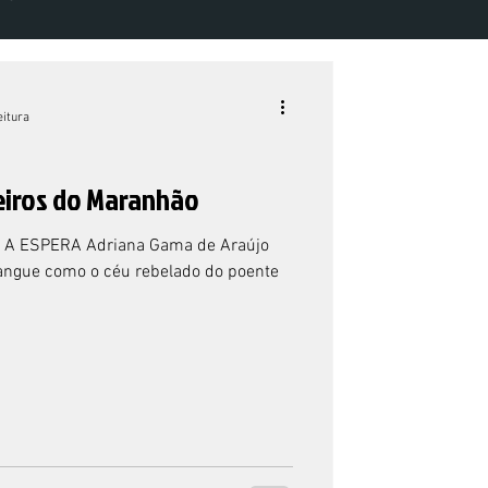
ME 7 NÚMERO 1 - 2022
eitura
eiros do Maranhão
A ESPERA Adriana Gama de Araújo
angue como o céu rebelado do poente