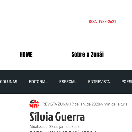
ISSN 1983-2621
HOME
Sobre a Zunái
COLUNAS
EDITORIAL
ESPECIAL
ENTREVISTA
POES
REVISTA ZUNÁI
19 de jan. de 2020
4 min de leitura
OPINIÃO
CADERNOS DA PALESTINA
VOLUME 5 NÚMERO 1
Sílvia Guerra
Atualizado:
22 de jan. de 2023
VOLUME 6 NÚMERO 1 - 2021
VOLUME 7 NÚMERO 1 - 2022