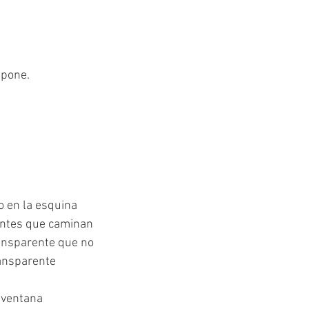
mpone.
o en la esquina
entes que caminan
ransparente que no
ransparente
a ventana