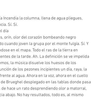
ía Incendia la columna, llena de agua pliegues, 
ia. Sí. Sí.
l día
res, orín, olor del corazón bombeando negro 
edo cuando joven la grupa por el monte fulgía. Sí. Y 
dose en el mapa. Todo el ras de la tierra en 
ntes de la tarde. Ah. La definición se ve impelida 
mos, la música disuelve los huesos de los 
ción de los pezones incipientes un día, raya, la 
rente al agua. Ahora en la voz, ahora en el cuello 
dro de Brueghel desplegado en las tablas donde pasa 
es de hace un rato desprendiendo olor a matorral, 
ia abajo. No hay resultados, todo es, al mismo 