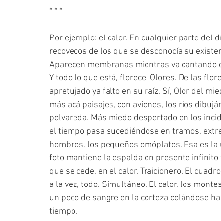
* * *
Por ejemplo: el calor. En cualquier parte del d
recovecos de los que se desconocía su existenc
Aparecen membranas mientras va cantando e
Y todo lo que está, florece. Olores. De las flo
apretujado ya falto en su raíz. Sí, Olor del mi
más acá paisajes, con aviones, los ríos dibuján
polvareda. Más miedo despertado en los incide
el tiempo pasa sucediéndose en tramos, extre
hombros, los pequeños omóplatos. Esa es la un
foto mantiene la espalda en presente infinito f
que se cede, en el calor. Traicionero. El cua
a la vez, todo. Simultáneo. El calor, los mont
un poco de sangre en la corteza colándose hac
tiempo.