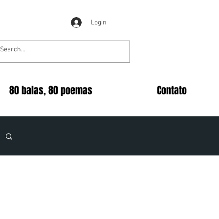
Login
80 balas, 80 poemas
Contato