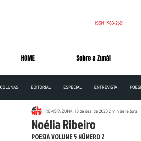
ISSN 1983-2621
HOME
Sobre a Zunái
COLUNAS
EDITORIAL
ESPECIAL
ENTREVISTA
POES
REVISTA ZUNÁI
18 de dez. de 2020
2 min de leitura
OPINIÃO
CADERNOS DA PALESTINA
VOLUME 5 NÚMERO 1
Noélia Ribeiro
POESIA VOLUME 5 NÚMERO 2
VOLUME 6 NÚMERO 1 - 2021
VOLUME 7 NÚMERO 1 - 2022