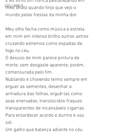
E eu sinto um nunca pestanejando em 
VOLUME 9
meu olfato quando finjo que vejo o 
mundo pelas frestas da minha dor.
Meu olho fecha como música e estrela 
em mim em intenso brilho outros astros 
cruzando extremos como espadas de 
fogo no céu.
O desuso de mim parece pintura de 
morte, sem desgaste aparente, porém, 
comensurada pelo fim.
Nublando e chovendo teimo sempre em 
erguer as sementes, desenhar a 
armadura das folhas, erguê-las como 
asas enervadas, translúcidos fraques 
transparentes de incansáveis cigarras.
Para entardecer acordo e durmo e sou 
sol.
Um galho que balança adiante no céu 