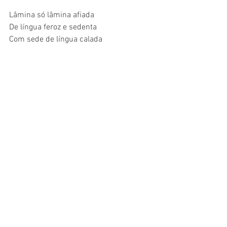
Lâmina só lâmina afiada
De língua feroz e sedenta
Com sede de língua calada
De sangue, de sede que se inventa.
É lâmina de aço e cinza
Sob cinza cinza e silêncio, acuada
É lâmina com as penas molhadas
De mórbida fênix entre truculentos 
soldados.
É lâmina, é língua falante
Entre os dentes do guerreiro
No vexame da palavra
Na palavra do vexame.