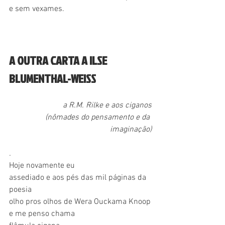
e sem vexames.
A OUTRA CARTA A ILSE 
BLUMENTHAL-WEISS
a R.M. Rilke e aos ciganos
(nômades do pensamento e da 
imaginação)
.
Hoje novamente eu
assediado e aos pés das mil páginas da 
poesia
olho pros olhos de Wera Ouckama Knoop
e me penso chama