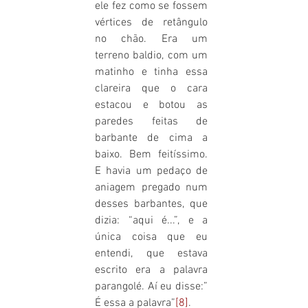
ele fez como se fossem 
vértices de retângulo 
no chão. Era um 
terreno baldio, com um 
matinho e tinha essa 
clareira que o cara 
estacou e botou as 
paredes feitas de 
barbante de cima a 
baixo. Bem feitíssimo. 
E havia um pedaço de 
aniagem pregado num 
desses barbantes, que 
dizia: “aqui é...”, e a 
única coisa que eu 
entendi, que estava 
escrito era a palavra 
parangolé. Aí eu disse:” 
É essa a palavra”
[8]
.