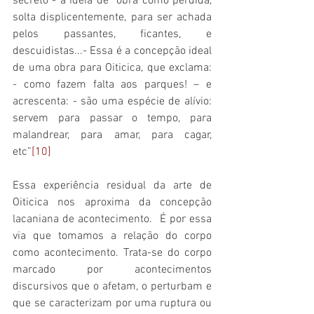
secreto - a ideia de “obra como perdida, 
solta displicentemente, para ser achada 
pelos passantes, ficantes, e 
descuidistas...- Essa é a concepção ideal 
de uma obra para Oiticica, que exclama: 
- como fazem falta aos parques! – e 
acrescenta: - são uma espécie de alívio: 
servem para passar o tempo, para 
malandrear, para amar, para cagar, 
etc”
[10]
Essa experiência residual da arte de 
Oiticica nos aproxima da concepção 
lacaniana de acontecimento.  É por essa 
via que tomamos a relação do corpo 
como acontecimento. Trata-se do corpo 
marcado por acontecimentos 
discursivos que o afetam, o perturbam e 
que se caracterizam por uma ruptura ou 