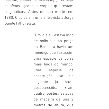
resíduo, efeitos de 
lalangue
[7]
,
 ou seja, 
de afetos ligados ao corpo e que restam 
enigmáticos. Antes de sua morte, em 
1980, Oiticica em uma entrevista a Jorge 
Guinle Filho relata:
“Um dia eu estava indo 
de ônibus e na praça 
da Bandeira havia um 
mendigo que fez assim 
uma espécie de coisa 
mais linda do mundo: 
uma espécie de 
construção. No dia 
seguinte já havia 
desaparecido. Eram 
quatro postes, estacas 
de madeira de uns 2 
metros de altura, que 