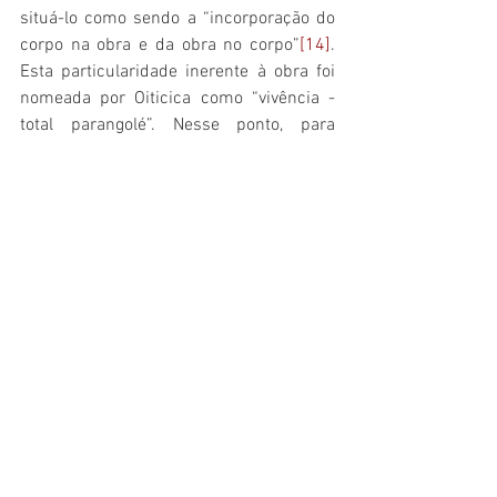
situá-lo como sendo a “incorporação do 
corpo na obra e da obra no corpo”
[14]
. 
Esta particularidade inerente à obra foi 
nomeada por Oiticica como “vivência - 
total parangolé”. Nesse ponto, para 
finalizar, interrogo se o que o artista 
chamou de “vivência-total parangolé” 
acionada pela incorporação do corpo na 
obra e da obra no corpo, não seria efeito 
da “corporização”, que possibilita que o 
gozo circule a partir da dialética do 
sujeito e do Outro, fazendo com que o 
sujeito receba sua própria mensagem de 
forma invertida - isto é, seu próprio gozo 
sob a forma do gozo do Outro.
REFERÊNCIAS BIBLIOGRÁFICAS: