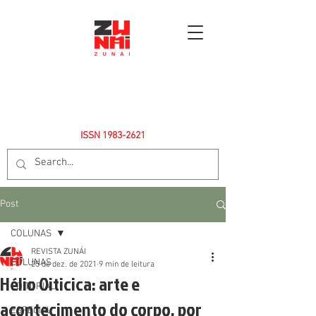
ISSN
1983-2621
Post
COLUNAS
REVISTA ZUNÁI
COLUNAS
25 de dez. de 2021
9 min de leitura
Hélio Oiticica: arte e
EDITORIAL
acontecimento do corpo, por
ESPECIAL